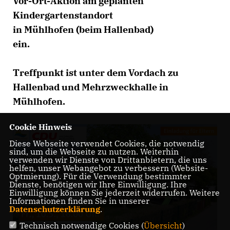
Vor-Ort-Aktion am geplanten
Kindergartenstandort
in Mühlhofen (beim Hallenbad)
ein.
Treffpunkt ist unter dem Vordach zu
Hallenbad und Mehrzweckhalle in
Mühlhofen.
Cookie Hinweis
Diese Webseite verwendet Cookies, die notwendig
sind, um die Webseite zu nutzen. Weiterhin
verwenden wir Dienste von Drittanbietern, die uns
helfen, unser Webangebot zu verbessern (Website-
Optmierung). Für die Verwendung bestimmter
Dienste, benötigen wir Ihre Einwilligung. Ihre
Einwilligung können Sie jederzeit widerrufen. Weitere
Informationen finden Sie in unserer
Datenschutzerklärung
.
Technisch notwendige Cookies (
Übersicht
)