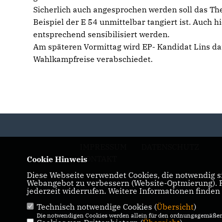
Sicherlich auch angesprochen werden soll das 
Beispiel der E 54 unmittelbar tangiert ist. Auch 
entsprechend sensibilisiert werden.
Am späteren Vormittag wird EP- Kandidat Lins da
Wahlkampfreise verabschiedet.
IMPRESSUM
DATENSCHUTZ
KONTAKT
Cookie Hinweis
Diese Webseite verwendet Cookies, die notwendig si
Webangebot zu verbessern (Website-Optmierung). Fü
jederzeit widerrufen. Weitere Informationen finden
Technisch notwendige Cookies (
Übersicht
)
Die notwendigen Cookies werden allein für den ordnungsgemäßen 