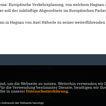
Thema: Europäische Verkehrsplanung, von welchem Hagnau
hier soll der zukünftige Abgeordnete im Europäischen Parl
nn in Hagnau von Axel Häberle zu seiner weiterführenden
CDU Bodenseekreis
CDU Baden-Württemberg
nd, um die Webseite zu nutzen. Weiterhin verwenden wir Di
r die Verwendung bestimmter Dienste, benötigen wir Ihre 
 Sie in unserer
Datenschutzerklärung
.
CDU Deutschlands
Gebrauch der Webseite benötigt.