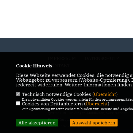
IMPRESSUM
DATENSCHUTZ
KONTAKT
Cookie Hinweis
Diese Webseite verwendet Cookies, die notwendig si
Webangebot zu verbessern (Website-Optmierung). Fü
jederzeit widerrufen. Weitere Informationen finden
Technisch notwendige Cookies (
Übersicht
)
Die notwendigen Cookies werden allein für den ordnungsgemäßen 
Cookies von Drittanbietern (
Übersicht
)
Zur Optimierung unserer Webseite binden wir Dienste und Angebot
@2026 CDU Uhldingen-Mühlhofen, Vorsitzender
Erwin Marquart
Alle akzeptieren
Auswahl speichern
Alle Rechte vorbehalten.