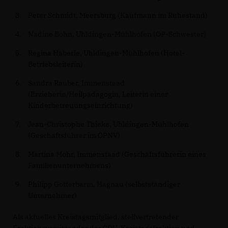
Peter Schmidt, Meersburg (Kaufmann im Ruhestand)
Nadine Bohn, Uhldingen-Mühlhofen (OP-Schwester)
Regina Häberle, Uhldingen-Mühlhofen (Hotel-
Betriebsleiterin)
Sandra Rauber, Immenstaad
(Erzieherin/Heilpädagogin, Leiterin einer
Kinderbetreuungseinrichtung)
Jean-Christophe Thieke, Uhldingen-Mühlhofen
(Geschäftsführer im ÖPNV)
Martina Mohr, Immenstaad (Geschäftsführerin eines
Familienunternehmens)
Philipp Gotterbarm, Hagnau (selbstständiger
Unternehmer)
Als aktuelles Kreistagsmitglied, stellvertretender
Fraktionsvorsitzender der CDU-Kreistagsfraktion und