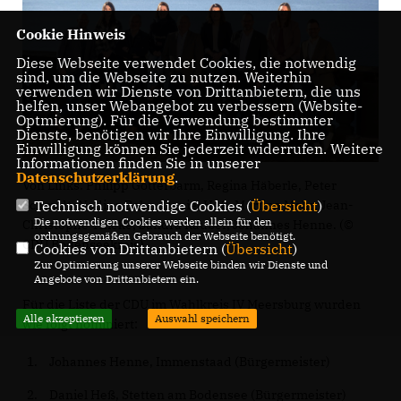
Cookie Hinweis
Diese Webseite verwendet Cookies, die notwendig
sind, um die Webseite zu nutzen. Weiterhin
verwenden wir Dienste von Drittanbietern, die uns
helfen, unser Webangebot zu verbessern (Website-
Optmierung). Für die Verwendung bestimmter
Dienste, benötigen wir Ihre Einwilligung. Ihre
Einwilligung können Sie jederzeit widerrufen. Weitere
Informationen finden Sie in unserer
Datenschutzerklärung
.
Von Links: Philipp Gotterbarm, Regina Häberle, Peter
Schmidt, Nadine Bohn, Daniel Heß, Martina Mohr, Jean-
Technisch notwendige Cookies (
Übersicht
)
Die notwendigen Cookies werden allein für den
Christophe Thieke, Sandra Rauber, Johannes Henne. (©
ordnungsgemäßen Gebrauch der Webseite benötigt.
CDU Bodenseekreis)
Cookies von Drittanbietern (
Übersicht
)
Zur Optimierung unserer Webseite binden wir Dienste und
Angebote von Drittanbietern ein.
Für die Liste der CDU im Wahlkreis IV Meersburg wurden
Alle akzeptieren
Auswahl speichern
wie folgt nominiert:
Johannes Henne, Immenstaad (Bürgermeister)
Daniel Heß, Stetten am Bodensee (Bürgermeister)