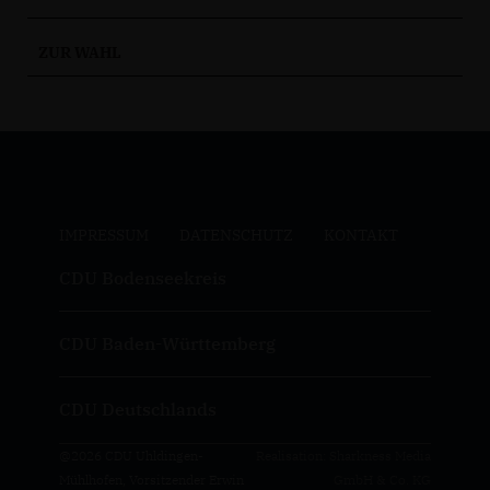
ZUR WAHL
IMPRESSUM
DATENSCHUTZ
KONTAKT
CDU Bodenseekreis
CDU Baden-Württemberg
CDU Deutschlands
@2026 CDU Uhldingen-
Realisation: Sharkness Media
Mühlhofen, Vorsitzender Erwin
GmbH & Co. KG